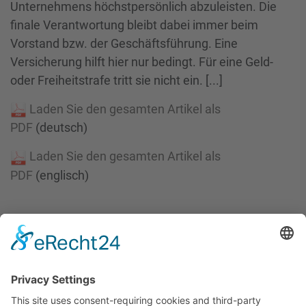
Unternehmens höchstpersönlich abzuleisten. Die
finale Verantwortung bleibt dabei immer beim
Vorstand bzw. der Geschäftsführung. Eine
Versicherung hilft hier nur bedingt. Für eine Geld-
oder Freiheitstrafe tritt sie nicht ein. [...]
Laden Sie den gesamten Artikel als
PDF
(deutsch)
Laden Sie den gesamten Artikel als
PDF
(englisch)